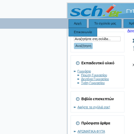
ΓΥ
Αρχή
Το σχολείο μας
Άρ
Αρχι
Επικοινωνία
Εκπαιδευτικό υλικό
Γυμνάσιο
Πρώτη Γυμνασίου
Δευτέρα Γυμνασίου
Τρίτη Γυμνασίου
Βιβλίο επισκεπτών
Αφήστε τα σχόλιά σας!
Πρόσφατα άρθρα
ΑΡΩΜΑΤΙΚΑ ΦΥΤΑ