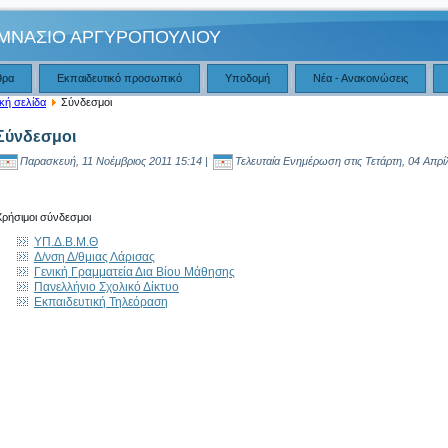
ΜΝΑΣΙΟ ΑΡΓΥΡΟΠΟΥΛΙΟΥ
θρα
Εκπαιδευτικό προσωπικό
Υποδομή
Νέα - Ανακοινώσεις
κή σελίδα
Σύνδεσμοι
Σύνδεσμοι
Παρασκευή, 11 Νοέμβριος 2011 15:14 |
Τελευταία Ενημέρωση στις Τετάρτη, 04 Απρίλ
Χρήσιμοι σύνδεσμοι
ΥΠ.Δ.Β.Μ.Θ
Δ/νση Δ/θμιας Λάρισας
Γενική Γραμματεία Δια Βίου Μάθησης
Πανελλήνιο Σχολικό Δίκτυο
Εκπαιδευτική Τηλεόραση